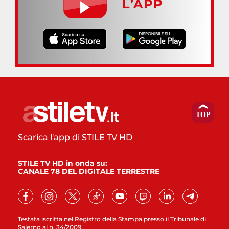
L’APP
Scarica l'app di STILE TV HD
STILE TV HD in onda su:
CANALE 78 DEL DIGITALE TERRESTRE
Testata iscritta nel Registro della Stampa presso il Tribunale di
Salerno al n. 34/2009