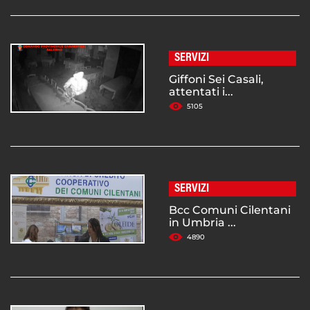
SERVIZI
Giffoni Sei Casali,
attentati i...
5105
SERVIZI
Bcc Comuni Cilentani
in Umbria ...
4890