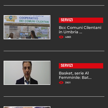
SERVIZI
Bcc Comuni Cilentani
in Umbria ...
4883
SERVIZI
Basket, serie A1
Femminile: Bat...
3901