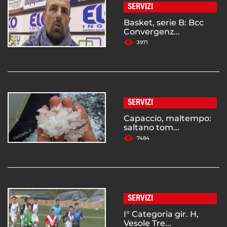
SERVIZI
Basket, serie B: Bcc
Convergenz...
3971
SERVIZI
Capaccio, maltempo:
saltano tom...
7484
SERVIZI
I° Categoria gir. H,
Vesole Tre...