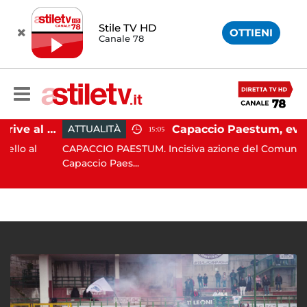
Stile TV HD
OTTIENI
Canale 78
Paestum, Codacons scrive al ministro Giuli: "Rilanciare scavi dell'Anfiteatro nell'area archeologica"
ATTUALITÀ
15:05
al
CAPACCIO PAESTUM. Incisiva azione del Comune di
Capaccio Paes...