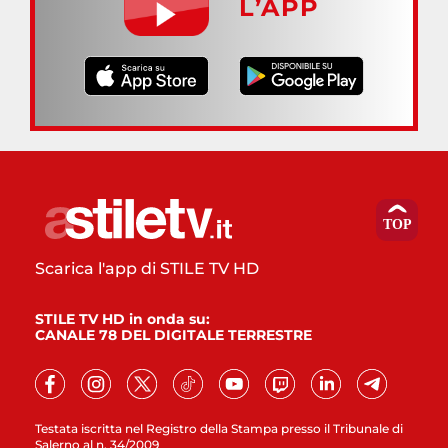
L’APP
Scarica l'app di STILE TV HD
STILE TV HD in onda su:
CANALE 78 DEL DIGITALE TERRESTRE
Testata iscritta nel Registro della Stampa presso il Tribunale di
Salerno al n. 34/2009