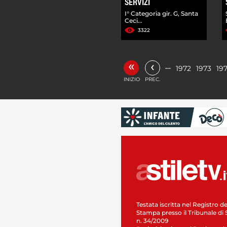
SERVIZI
I° Categoria gir. G, Santa
Ceci...
3322
«
‹
…
1972
1973
19
INIZIO
PREC.
Testata iscritta nel Registro de
Stampa presso il Tribunale di 
n. 34/2009