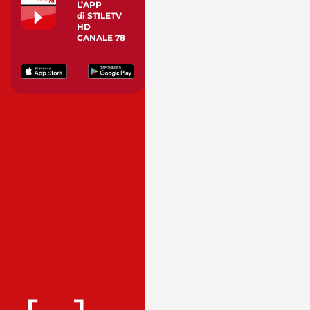
L’APP
di STILETV
HD
CANALE 78