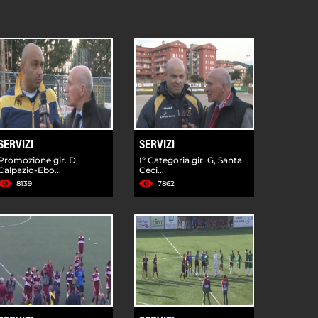
SERVIZI
SERVIZI
Promozione gir. D,
I° Categoria gir. G, Santa
Calpazio-Ebo...
Ceci...
8139
7862