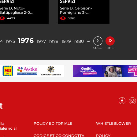
SERVIZI
SERVIZI
Serie D, Noto-
Serie D, Gelbison-
Battipagliese 2-0...
Pomigliano 2-...
4493
3978
»
›
1976
…
74
1975
1977
1978
1979
1980
SUCC.
FINE
lla
POLICY EDITORIALE
WHISTLEBLOWER
Salerno al
CODICE ETICO CONDOTTA
POLICY