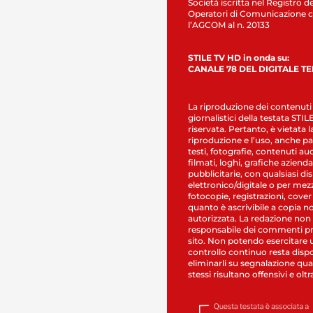
Società iscritta nel Registro de
Operatori di Comunicazione c
l’AGCOM al n. 20133
STILE TV HD in onda su:
CANALE 78 DEL DIGITALE T
La riproduzione dei contenuti
giornalistici della testata STI
riservata. Pertanto, è vietata l
riproduzione e l’uso, anche par
testi, fotografie, contenuti au
filmati, loghi, grafiche aziendal
pubblicitarie, con qualsiasi di
elettronico/digitale o per mez
fotocopie, registrazioni, cover
quanto è ascrivibile a copia n
autorizzata. La redazione non
responsabile dei commenti pr
sito. Non potendo esercitare 
controllo continuo resta dispo
eliminarli su segnalazione qual
stessi risultano offensivi e oltr