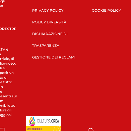
gli
/o
PRIVACY POLICY
COOKIE POLICY
POLICY DIVERSITÀ
ERRESTRE
DICHIARAZIONE DI
TRASPARENZA
LETV è
a
GESTIONE DEI RECLAMI
ziale, di
dio/video,
i e
spositivo
zo di
 e tutto
on
 è
esenti sul
un
nibile ad
ora gli
aggiosi.