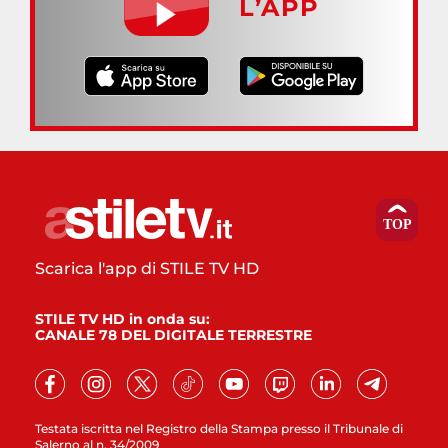
L’APP
Scarica l'app di STILE TV HD
STILE TV HD in onda su:
CANALE 78 DEL DIGITALE TERRESTRE
Testata iscritta nel Registro della Stampa presso il Tribunale di
Salerno al n. 34/2009