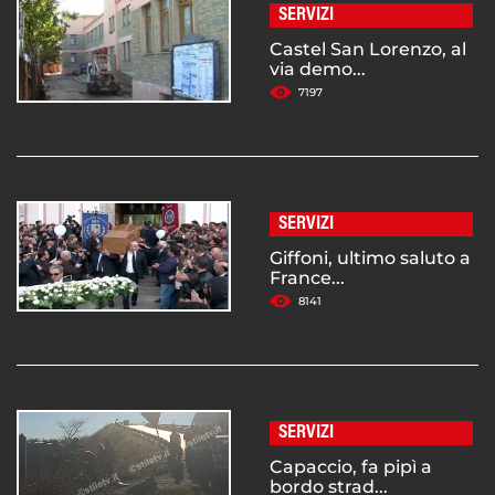
SERVIZI
Castel San Lorenzo, al
via demo...
7197
SERVIZI
Giffoni, ultimo saluto a
France...
8141
SERVIZI
Capaccio, fa pipì a
bordo strad...