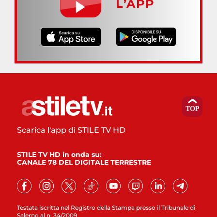
L’APP
Scarica l'app di STILE TV HD
STILE TV HD in onda su:
CANALE 78 DEL DIGITALE TERRESTRE
Testata iscritta nel Registro della Stampa presso il Tribunale di
Salerno al n. 34/2009