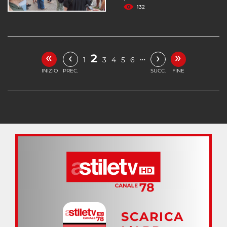
132
«
»
‹
›
2
…
1
3
4
5
6
INIZIO
PREC.
SUCC.
FINE
SCARICA