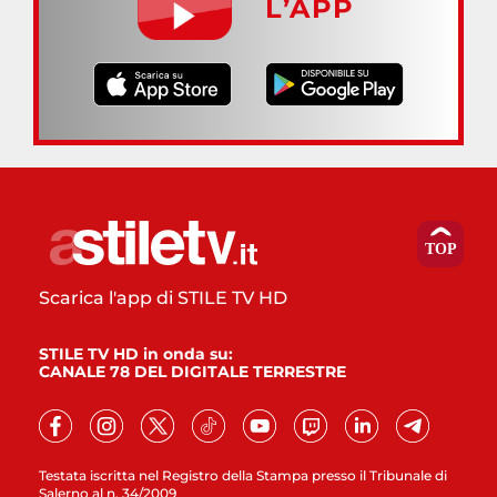
L’APP
Scarica l'app di STILE TV HD
STILE TV HD in onda su:
CANALE 78 DEL DIGITALE TERRESTRE
Testata iscritta nel Registro della Stampa presso il Tribunale di
Salerno al n. 34/2009