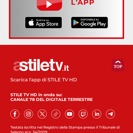
L’APP
Scarica l'app di STILE TV HD
STILE TV HD in onda su:
CANALE 78 DEL DIGITALE TERRESTRE
Testata iscritta nel Registro della Stampa presso il Tribunale di
Salerno al n. 34/2009