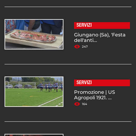
SERVIZI
Giungano (Sa), 'Festa
dell'anti...
247
SERVIZI
Promozione | US
Agropoli 1921. ...
164