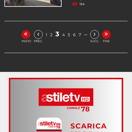
124
«
»
‹
›
3
…
1
2
4
5
6
7
INIZIO
PREC.
SUCC.
FINE
SCARICA