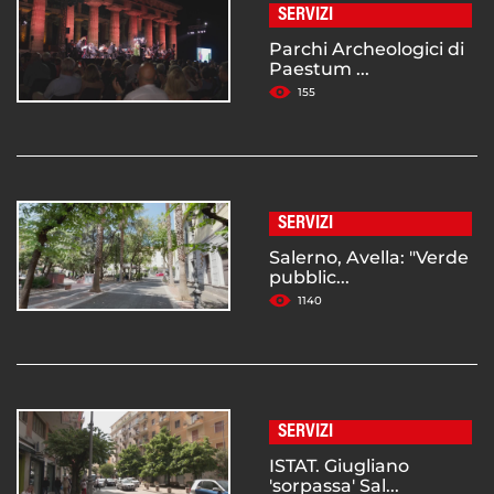
SERVIZI
Parchi Archeologici di
Paestum ...
155
SERVIZI
Salerno, Avella: "Verde
pubblic...
1140
SERVIZI
ISTAT. Giugliano
'sorpassa' Sal...