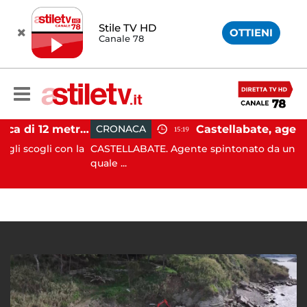
Stile TV HD
OTTIENI
Canale 78
Castellabate, barca di 12 metri resta incastrata sugli scogli: salvate 9 persone
CRONACA
15:19
li con la
CASTELLABATE. Agente spintonato da un automobili
quale ...