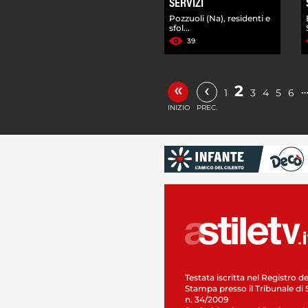
SERVIZI
Pozzuoli (Na), residenti e
sfol...
39
«
‹
2
1
3
4
5
6
INIZIO
PREC.
Testata iscritta nel Registro de
Stampa presso il Tribunale di 
n. 34/2009