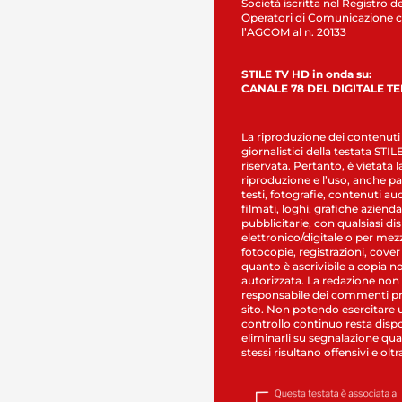
Società iscritta nel Registro de
Operatori di Comunicazione c
l’AGCOM al n. 20133
STILE TV HD in onda su:
CANALE 78 DEL DIGITALE T
La riproduzione dei contenuti
giornalistici della testata STI
riservata. Pertanto, è vietata l
riproduzione e l’uso, anche par
testi, fotografie, contenuti au
filmati, loghi, grafiche aziendal
pubblicitarie, con qualsiasi di
elettronico/digitale o per mez
fotocopie, registrazioni, cover
quanto è ascrivibile a copia n
autorizzata. La redazione non
responsabile dei commenti pr
sito. Non potendo esercitare 
controllo continuo resta dispo
eliminarli su segnalazione qual
stessi risultano offensivi e oltr