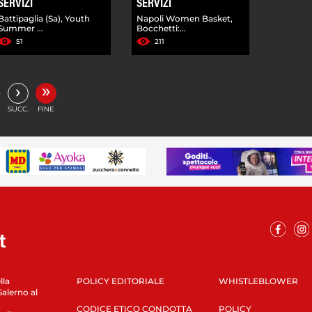
SERVIZI
SERVIZI
Battipaglia (Sa), Youth
Napoli Women Basket,
Summer ...
Bocchetti:...
51
211
»
›
…
SUCC.
FINE
lla
POLICY EDITORIALE
WHISTLEBLOWER
Salerno al
CODICE ETICO CONDOTTA
POLICY