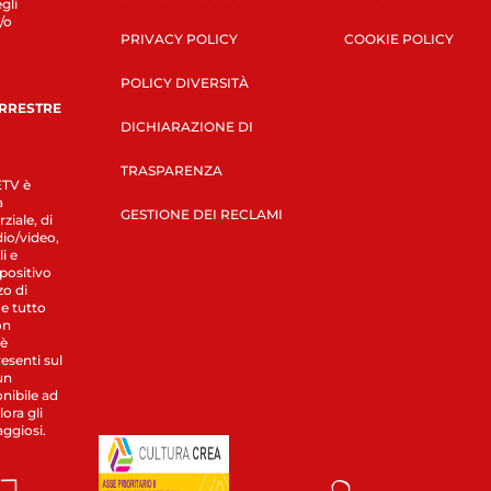
gli
/o
PRIVACY POLICY
COOKIE POLICY
POLICY DIVERSITÀ
ERRESTRE
DICHIARAZIONE DI
TRASPARENZA
LETV è
a
GESTIONE DEI RECLAMI
ziale, di
dio/video,
i e
spositivo
zo di
 e tutto
on
 è
esenti sul
un
nibile ad
ora gli
aggiosi.