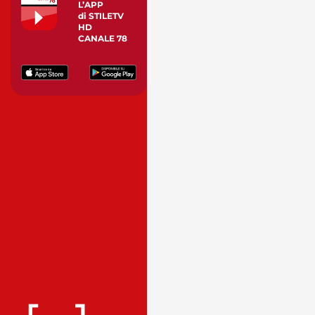
L’APP
di STILETV
HD
CANALE 78