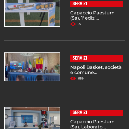
SERVIZI
Capaccio Paestum
(Sa), 1' edizi...
97
SERVIZI
Napoli Basket, società
e comune...
1159
SERVIZI
Capaccio Paestum
(Sa). Laborato...