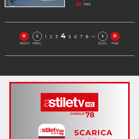
1140
«
»
‹
›
4
…
1
2
3
5
6
7
8
INIZIO
PREC.
SUCC.
FINE
SCARICA