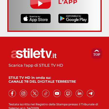
L’APP
Scarica l'app di STILE TV HD
STILE TV HD in onda su:
CANALE 78 DEL DIGITALE TERRESTRE
Testata iscritta nel Registro della Stampa presso il Tribunale di
Salerno al n. 34/2009