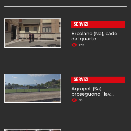
SERVIZI
Ercolano (Na), cade
dal quarto ...
179
SERVIZI
Agropoli (Sa),
proseguono i lav...
93