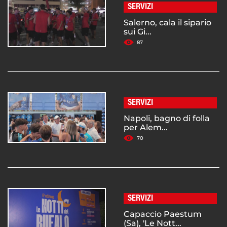
SERVIZI
Salerno, cala il sipario
sui Gi...
87
SERVIZI
Napoli, bagno di folla
per Alem...
70
SERVIZI
Capaccio Paestum
(Sa), 'Le Nott...