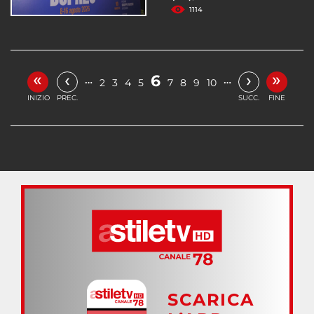
1114
«
»
‹
›
6
…
…
2
3
4
5
7
8
9
10
INIZIO
PREC.
SUCC.
FINE
SCARICA