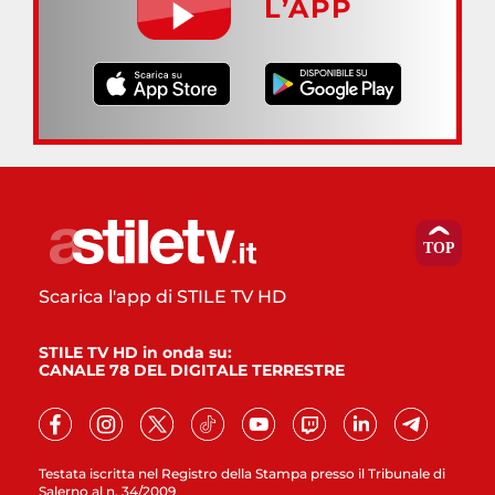
L’APP
Scarica l'app di STILE TV HD
STILE TV HD in onda su:
CANALE 78 DEL DIGITALE TERRESTRE
Testata iscritta nel Registro della Stampa presso il Tribunale di
Salerno al n. 34/2009