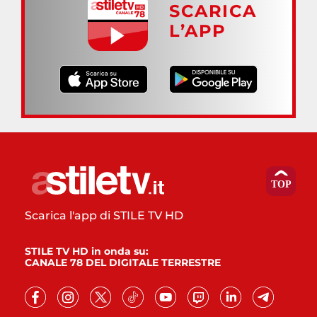
SCARICA
L’APP
Scarica l'app di STILE TV HD
STILE TV HD in onda su:
CANALE 78 DEL DIGITALE TERRESTRE