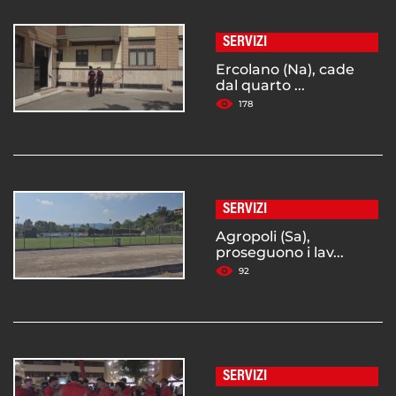
SERVIZI
Ercolano (Na), cade
dal quarto ...
178
SERVIZI
Agropoli (Sa),
proseguono i lav...
92
SERVIZI