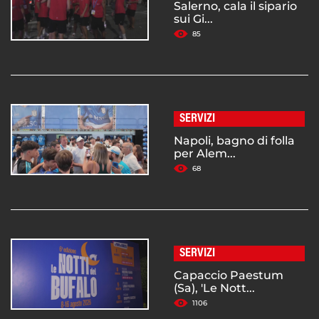
Salerno, cala il sipario
sui Gi...
85
SERVIZI
Napoli, bagno di folla
per Alem...
68
SERVIZI
Capaccio Paestum
(Sa), 'Le Nott...
1106