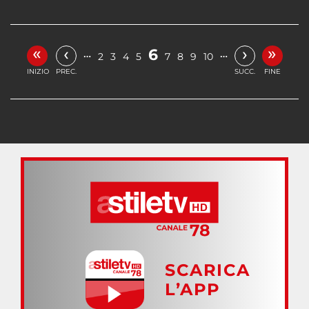
«
»
‹
›
6
…
…
2
3
4
5
7
8
9
10
INIZIO
PREC.
SUCC.
FINE
SCARICA
L’APP