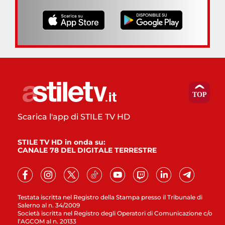
Scarica l'app di STILE TV HD
STILE TV HD in onda su:
CANALE 78 DEL DIGITALE TERRESTRE
Testata iscritta nel Registro della Stampa presso il Tribunale di
Salerno al n. 34/2009
Società iscritta nel Registro degli Operatori di Comunicazione c/o
l’AGCOM al n. 20133