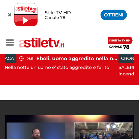
Stile TV HD
OTTIENI
Canale 78
Eboli, uomo aggredito nella notte: indagini in corso
CRONACA
08:09
n uomo e’ stato aggredito e ferito
SALERNO. L’ANPANA OFFIC
incendi...