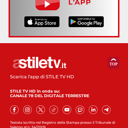
L’APP
Scarica l'app di STILE TV HD
STILE TV HD in onda su:
CANALE 78 DEL DIGITALE TERRESTRE
Testata iscritta nel Registro della Stampa presso il Tribunale di
Salerno al n. 34/2009