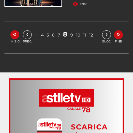
1287
«
»
‹
›
8
…
…
4
5
6
7
9
10
11
12
INIZIO
PREC.
SUCC.
FINE
SCARICA