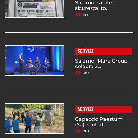
Salerno, salute e
sicurezza: to...
154
SERVIZI
Salerno, 'Mare Group'
celebra 2...
389
SERVIZI
Capaccio Paestum
(Sa), si ribal...
268