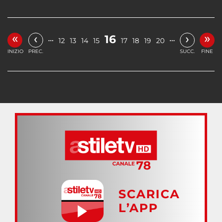
«
»
‹
›
16
…
…
12
13
14
15
17
18
19
20
INIZIO
PREC.
SUCC.
FINE
SCARICA
L’APP