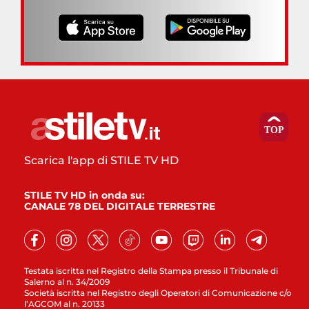
Scarica l'app di STILE TV HD
STILE TV HD in onda su:
CANALE 78 DEL DIGITALE TERRESTRE
Testata iscritta nel Registro della Stampa presso il Tribunale di
Salerno al n. 34/2009
Società iscritta nel Registro degli Operatori di Comunicazione c/o
l’AGCOM al n. 20133