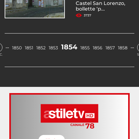
Castel San Lorenzo,
bollette ‘p...
3737
1854
…
…
1850
1851
1852
1853
1855
1856
1857
1858
C.
S