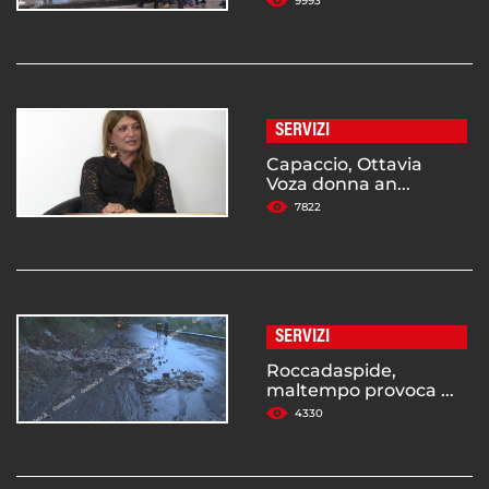
9993
SERVIZI
Capaccio, Ottavia
Voza donna an...
7822
SERVIZI
Roccadaspide,
maltempo provoca ...
4330