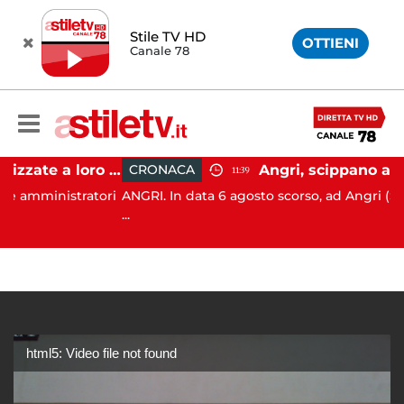
Stile TV HD
OTTIENI
Canale 78
Firme digitali utilizzate a loro insaputa: 9 indagati nel Vallo di Diano
CRONACA
11:39
nistratori
ANGRI. In data 6 agosto scorso, ad Angri (SA), i Carab
...
html5: Video file not found