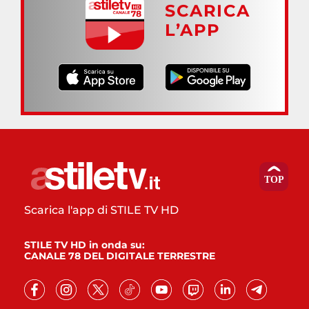
SCARICA
L’APP
Scarica l'app di STILE TV HD
STILE TV HD in onda su:
CANALE 78 DEL DIGITALE TERRESTRE