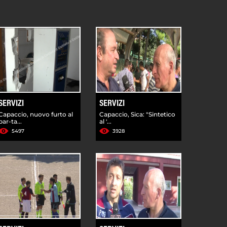
SERVIZI
SERVIZI
Capaccio, nuovo furto al
Capaccio, Sica: "Sintetico
bar-ta...
al '...
5497
3928