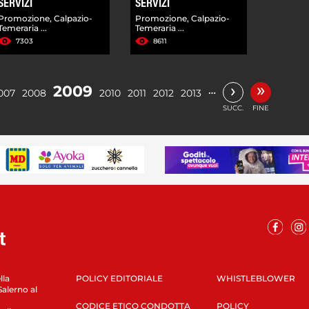
SERVIZI
SERVIZI
Promozione, Calpazio-
Promozione, Calpazio-
Temeraria ...
Temeraria ...
7303
8611
»
›
2009
…
007
2008
2010
2011
2012
2013
SUCC.
FINE
lla
POLICY EDITORIALE
WHISTLEBLOWER
Salerno al
CODICE ETICO CONDOTTA
POLICY