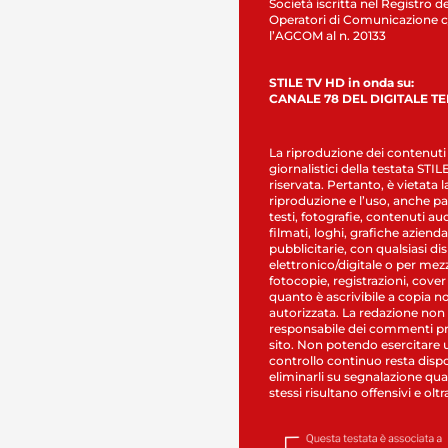
Società iscritta nel Registro de
Operatori di Comunicazione c
l’AGCOM al n. 20133
STILE TV HD in onda su:
CANALE 78 DEL DIGITALE T
La riproduzione dei contenuti
giornalistici della testata STI
riservata. Pertanto, è vietata l
riproduzione e l’uso, anche par
testi, fotografie, contenuti au
filmati, loghi, grafiche aziendal
pubblicitarie, con qualsiasi di
elettronico/digitale o per mez
fotocopie, registrazioni, cover
quanto è ascrivibile a copia n
autorizzata. La redazione non
responsabile dei commenti pr
sito. Non potendo esercitare 
controllo continuo resta dispo
eliminarli su segnalazione qual
stessi risultano offensivi e oltr