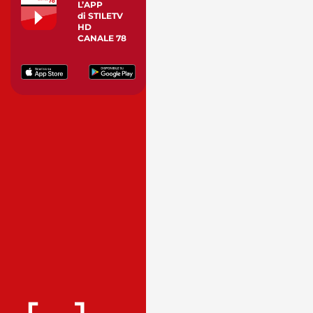
L’APP
di STILETV
HD
CANALE 78