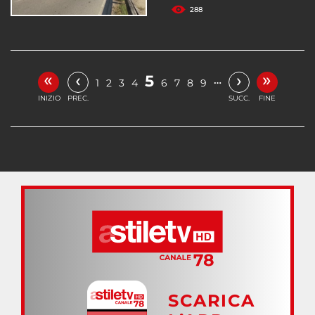
288
«
»
‹
›
5
…
1
2
3
4
6
7
8
9
INIZIO
PREC.
SUCC.
FINE
SCARICA