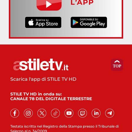
L’APP
Scarica l'app di STILE TV HD
STILE TV HD in onda su:
CANALE 78 DEL DIGITALE TERRESTRE
Testata iscritta nel Registro della Stampa presso il Tribunale di
Salerno al n. 34/2009