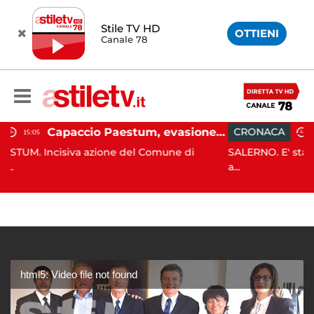
Stile TV HD
OTTIENI
Canale 78
Capaccio Paestum, evasione tassa di soggiorno: scoperte 49 strutture fantasma, elevate 132 sanzioni
CRONACA
13:55
azione del Comune di
SALERNO. E' stato scoperto solo al
a...
html5: Video file not found