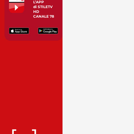
L’APP
di STILETV
HD
CANALE 78