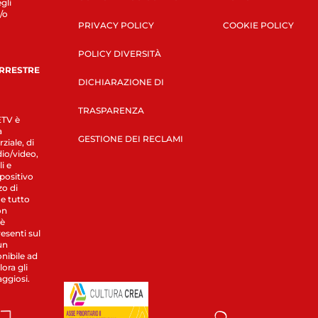
gli
/o
PRIVACY POLICY
COOKIE POLICY
POLICY DIVERSITÀ
ERRESTRE
DICHIARAZIONE DI
TRASPARENZA
LETV è
a
GESTIONE DEI RECLAMI
ziale, di
dio/video,
i e
spositivo
zo di
 e tutto
on
 è
esenti sul
un
nibile ad
ora gli
aggiosi.