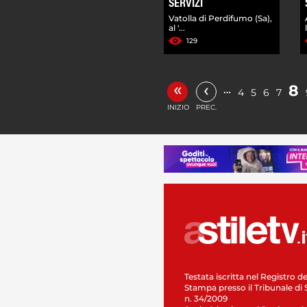
SERVIZI
Vatolla di Perdifumo (Sa),
al '...
129
«
‹
8
…
4
5
6
7
INIZIO
PREC.
Testata iscritta nel Registro de
Stampa presso il Tribunale di 
n. 34/2009