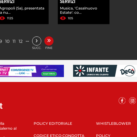
SERVIZI
SERVIZI
Agropoli (Sa), presentata
Musica, 'Casalnuovo
la nu...
Estate': co...
1125
105
»
›
…
9
10
11
12
SUCC.
FINE
lla
POLICY EDITORIALE
WHISTLEBLOWER
Salerno al
CODICE ETICO CONDOTTA
POLICY