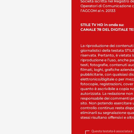
Società iscritta nel Registro de
Operatori di Comunicazione c
l’AGCOM al n. 20133
STILE TV HD in onda su:
CANALE 78 DEL DIGITALE T
La riproduzione dei contenuti
giornalistici della testata STI
riservata. Pertanto, è vietata l
riproduzione e l’uso, anche par
testi, fotografie, contenuti au
filmati, loghi, grafiche aziendal
pubblicitarie, con qualsiasi di
elettronico/digitale o per mez
fotocopie, registrazioni, cover
quanto è ascrivibile a copia n
autorizzata. La redazione non
responsabile dei commenti pr
sito. Non potendo esercitare 
controllo continuo resta dispo
eliminarli su segnalazione qual
stessi risultano offensivi e oltr