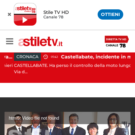
Stile TV HD
OTTIENI
Canale 78
Angri, scippano anziana davanti ad un negozio: tre arresti
Castellabate, incidente in moto: 27enne in ospedale
CRONACA
05:42
ieri
CASTELLABATE. Ha perso il controllo della moto lungo la
Via d...
html5: Video file not found