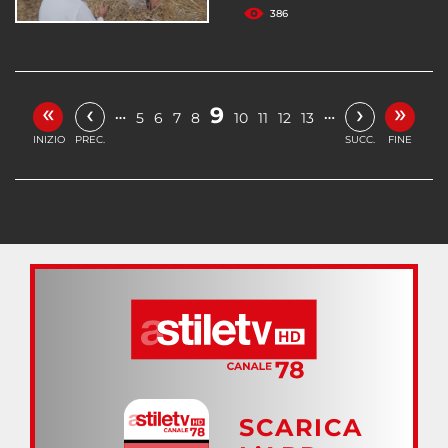
386
«
»
‹
›
9
…
…
5
6
7
8
10
11
12
13
INIZIO
PREC.
SUCC.
FINE
SCARICA