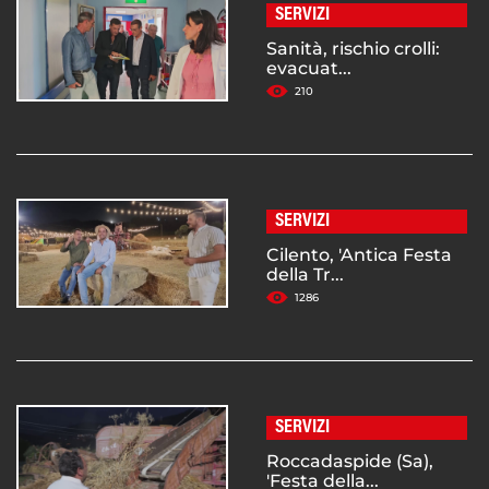
SERVIZI
Sanità, rischio crolli:
evacuat...
210
SERVIZI
Cilento, 'Antica Festa
della Tr...
1286
SERVIZI
Roccadaspide (Sa),
'Festa della...