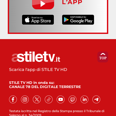
L’APP
Scarica l'app di STILE TV HD
STILE TV HD in onda su:
CANALE 78 DEL DIGITALE TERRESTRE
Testata iscritta nel Registro della Stampa presso il Tribunale di
Salerno al n. 34/2009