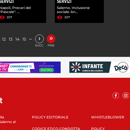
SERVIZI
SERVIZI
Napoli, Precari del
Salerno, Inclusione
"Pascale": ...
sociale: An...
207
207
»
›
…
12
13
14
15
SUCC.
FINE
lla
POLICY EDITORIALE
WHISTLEBLOWER
Salerno al
CODICE ETICO CONDOTTA
POLICY