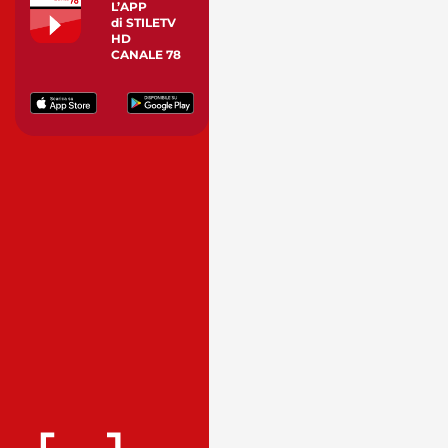
L’APP
di STILETV
HD
CANALE 78