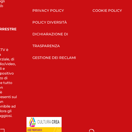
gli
/o
PRIVACY POLICY
COOKIE POLICY
POLICY DIVERSITÀ
ERRESTRE
DICHIARAZIONE DI
TRASPARENZA
LETV è
a
GESTIONE DEI RECLAMI
ziale, di
dio/video,
i e
spositivo
zo di
 e tutto
on
 è
esenti sul
un
nibile ad
ora gli
aggiosi.