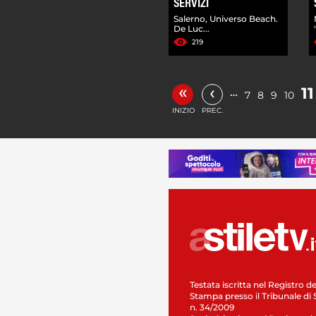
SERVIZI
Salerno, Universo Beach.
De Luc...
219
«
‹
11
…
7
8
9
10
INIZIO
PREC.
Testata iscritta nel Registro de
Stampa presso il Tribunale di 
n. 34/2009