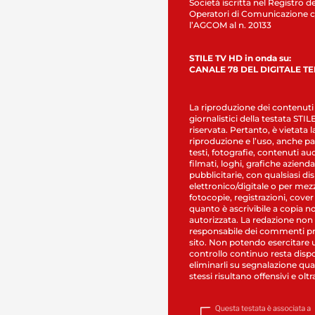
Società iscritta nel Registro de
Operatori di Comunicazione c
l’AGCOM al n. 20133
STILE TV HD in onda su:
CANALE 78 DEL DIGITALE T
La riproduzione dei contenuti
giornalistici della testata STI
riservata. Pertanto, è vietata l
riproduzione e l’uso, anche par
testi, fotografie, contenuti au
filmati, loghi, grafiche aziendal
pubblicitarie, con qualsiasi di
elettronico/digitale o per mez
fotocopie, registrazioni, cover
quanto è ascrivibile a copia n
autorizzata. La redazione non
responsabile dei commenti pr
sito. Non potendo esercitare 
controllo continuo resta dispo
eliminarli su segnalazione qual
stessi risultano offensivi e oltr