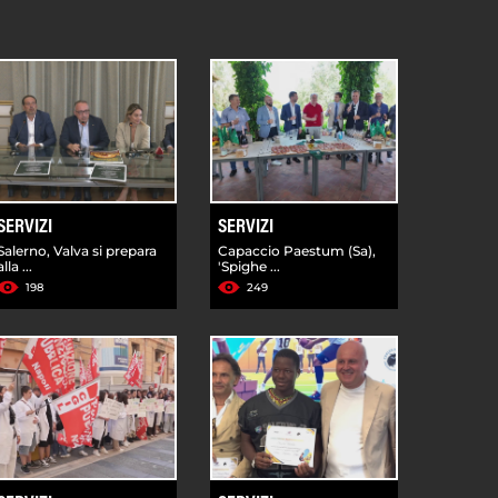
SERVIZI
SERVIZI
Salerno, Valva si prepara
Capaccio Paestum (Sa),
alla ...
'Spighe ...
198
249