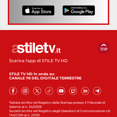
Scarica l'app di STILE TV HD
STILE TV HD in onda su:
CANALE 78 DEL DIGITALE TERRESTRE
Testata iscritta nel Registro della Stampa presso il Tribunale di
Salerno al n. 34/2009
Società iscritta nel Registro degli Operatori di Comunicazione c/o
l’AGCOM al n. 20133