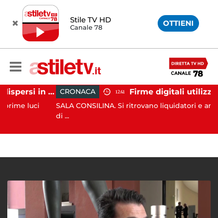
Stile TV HD
OTTIENI
Canale 78
Tramonti, 19 scout dispersi in montagna salvati dai vigili del fuoco
CRONACA
12:41
 luci
SALA CONSILINA. Si ritrovano liquidatori e amministra
di ...