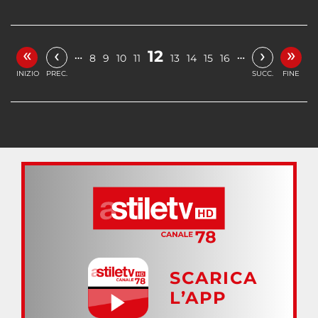
«
»
‹
›
12
…
…
8
9
10
11
13
14
15
16
INIZIO
PREC.
SUCC.
FINE
SCARICA
L’APP