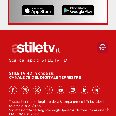
Scarica l'app di STILE TV HD
STILE TV HD in onda su:
CANALE 78 DEL DIGITALE TERRESTRE
Testata iscritta nel Registro della Stampa presso il Tribunale di
Salerno al n. 34/2009
Società iscritta nel Registro degli Operatori di Comunicazione c/o
l’AGCOM al n. 20133