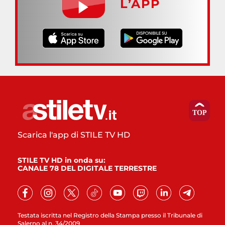
L’APP
Scarica l'app di STILE TV HD
STILE TV HD in onda su:
CANALE 78 DEL DIGITALE TERRESTRE
Testata iscritta nel Registro della Stampa presso il Tribunale di
Salerno al n. 34/2009