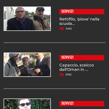
SERVIZI
Rettifilo, 'piove' nella
scuola...
3452
SERVIZI
Capaccio, sceicco
dell'Oman in ...
6762
SERVIZI