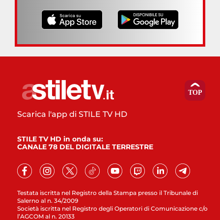
Scarica l'app di STILE TV HD
STILE TV HD in onda su:
CANALE 78 DEL DIGITALE TERRESTRE
Testata iscritta nel Registro della Stampa presso il Tribunale di
Salerno al n. 34/2009
Società iscritta nel Registro degli Operatori di Comunicazione c/o
l’AGCOM al n. 20133