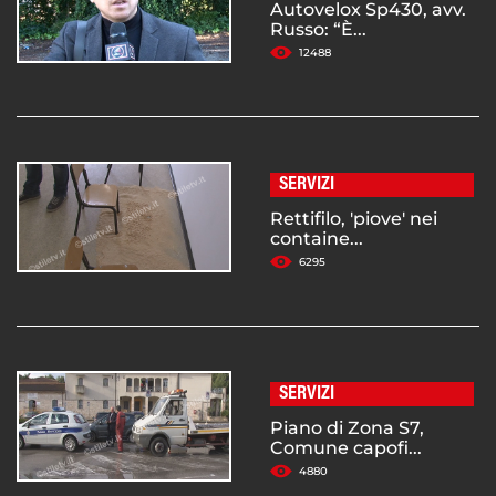
Autovelox Sp430, avv.
Russo: “È...
12488
SERVIZI
Rettifilo, 'piove' nei
containe...
6295
SERVIZI
Piano di Zona S7,
Comune capofi...
4880