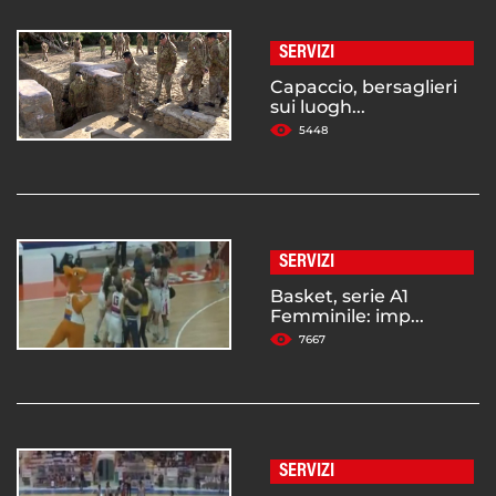
SERVIZI
Capaccio, bersaglieri
sui luogh...
5448
SERVIZI
Basket, serie A1
Femminile: imp...
7667
SERVIZI