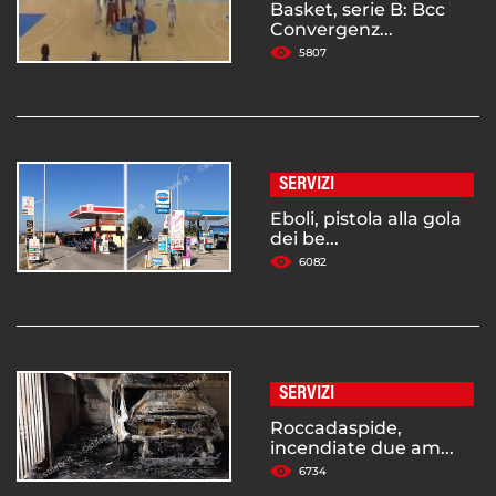
Basket, serie B: Bcc
Convergenz...
5807
SERVIZI
Eboli, pistola alla gola
dei be...
6082
SERVIZI
Roccadaspide,
incendiate due am...
6734