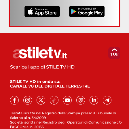
Scarica l'app di STILE TV HD
STILE TV HD in onda su:
CANALE 78 DEL DIGITALE TERRESTRE
Testata iscritta nel Registro della Stampa presso il Tribunale di
Salerno al n. 34/2009
Società iscritta nel Registro degli Operatori di Comunicazione c/o
l’AGCOM al n. 20133