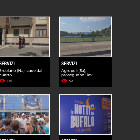
SERVIZI
SERVIZI
Ercolano (Na), cade dal
Agropoli (Sa),
quarto ...
proseguono i lav...
176
92