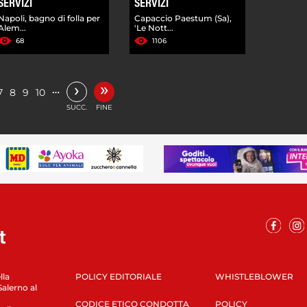
SERVIZI
SERVIZI
Napoli, bagno di folla per
Capaccio Paestum (Sa),
Alem...
'Le Nott...
68
1106
»
›
…
7
8
9
10
SUCC.
FINE
lla
POLICY EDITORIALE
WHISTLEBLOWER
Salerno al
CODICE ETICO CONDOTTA
POLICY