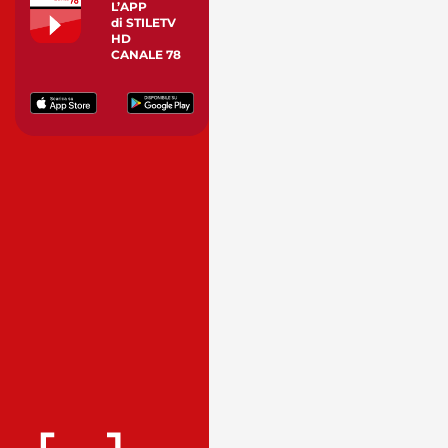
L’APP
di STILETV
HD
CANALE 78