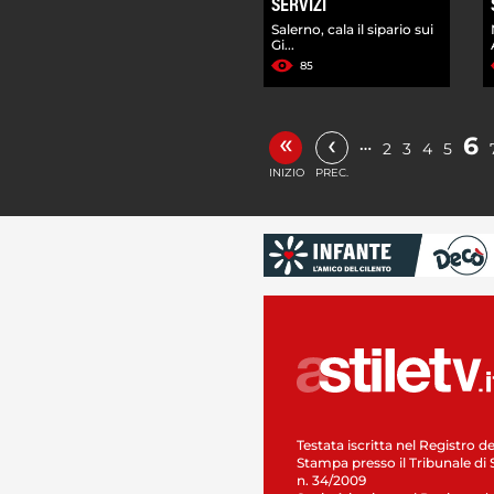
SERVIZI
Salerno, cala il sipario sui
Gi...
85
«
‹
6
…
2
3
4
5
INIZIO
PREC.
Testata iscritta nel Registro de
Stampa presso il Tribunale di 
n. 34/2009