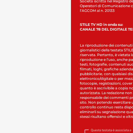
Società iscritta nel Registro de
Operatori di Comunicazione c
l’AGCOM al n. 20133
STILE TV HD in onda su:
CANALE 78 DEL DIGITALE T
La riproduzione dei contenuti
giornalistici della testata STI
riservata. Pertanto, è vietata l
riproduzione e l’uso, anche par
testi, fotografie, contenuti au
filmati, loghi, grafiche aziendal
pubblicitarie, con qualsiasi di
elettronico/digitale o per mez
fotocopie, registrazioni, cover
quanto è ascrivibile a copia n
autorizzata. La redazione non
responsabile dei commenti pr
sito. Non potendo esercitare 
controllo continuo resta dispo
eliminarli su segnalazione qual
stessi risultano offensivi e oltr