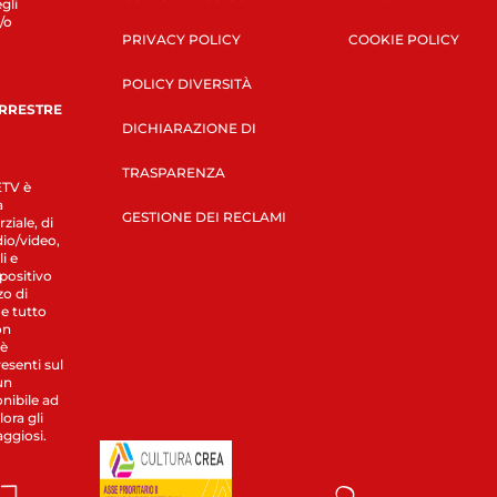
gli
/o
PRIVACY POLICY
COOKIE POLICY
POLICY DIVERSITÀ
ERRESTRE
DICHIARAZIONE DI
TRASPARENZA
LETV è
a
GESTIONE DEI RECLAMI
ziale, di
dio/video,
i e
spositivo
zo di
 e tutto
on
 è
esenti sul
un
nibile ad
ora gli
aggiosi.