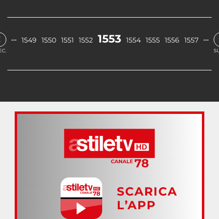
‹
1553
…
…
1549
1550
1551
1552
1554
1555
1556
1557
EC.
S
SCARICA
L’APP