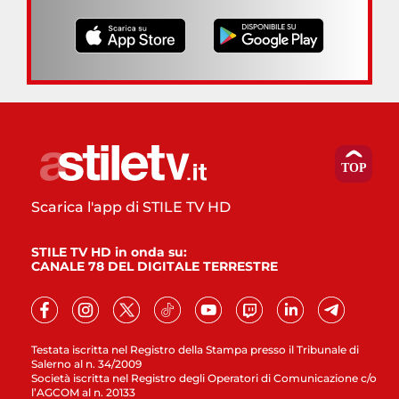
Scarica l'app di STILE TV HD
STILE TV HD in onda su:
CANALE 78 DEL DIGITALE TERRESTRE
Testata iscritta nel Registro della Stampa presso il Tribunale di
Salerno al n. 34/2009
Società iscritta nel Registro degli Operatori di Comunicazione c/o
l’AGCOM al n. 20133