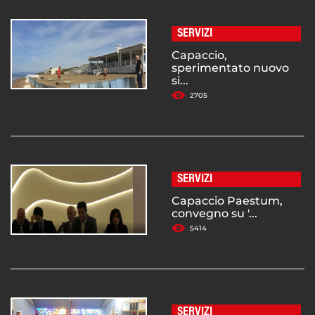
SERVIZI
Capaccio,
sperimentato nuovo
si...
2705
SERVIZI
Capaccio Paestum,
convegno su '...
5414
SERVIZI