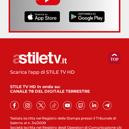
Scarica l'app di STILE TV HD
STILE TV HD in onda su:
CANALE 78 DEL DIGITALE TERRESTRE
Testata iscritta nel Registro della Stampa presso il Tribunale di
Salerno al n. 34/2009
Società iscritta nel Registro degli Operatori di Comunicazione c/o