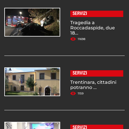
SERVIZI
Tragedia a
Roccadaspide, due
18...
11698
SERVIZI
Trentinara, cittadini
potranno ...
1159
SERVIZI