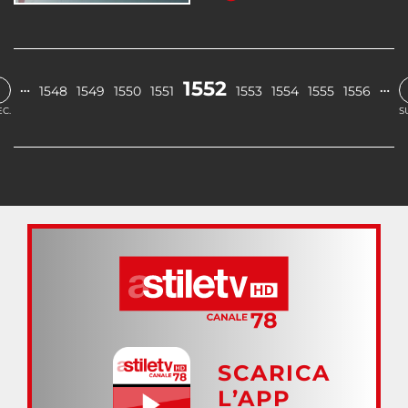
‹
1552
…
…
1548
1549
1550
1551
1553
1554
1555
1556
C.
S
SCARICA
L’APP