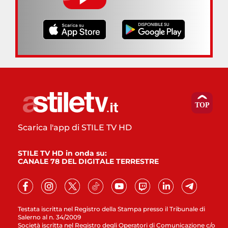
Scarica l'app di STILE TV HD
STILE TV HD in onda su:
CANALE 78 DEL DIGITALE TERRESTRE
Testata iscritta nel Registro della Stampa presso il Tribunale di
Salerno al n. 34/2009
Società iscritta nel Registro degli Operatori di Comunicazione c/o