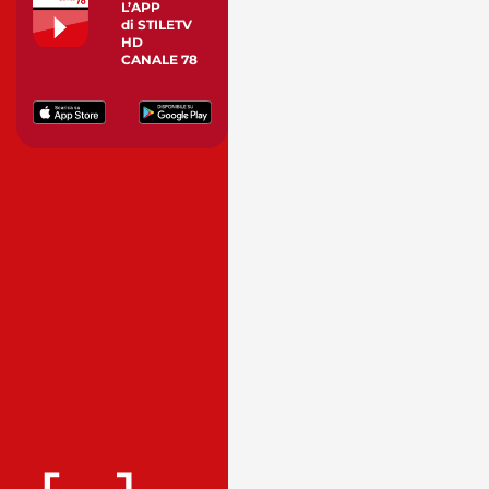
L’APP
di STILETV
HD
CANALE 78