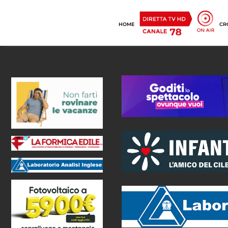
HOME
CR