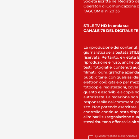
Società iscritta nel Registro de
Operatori di Comunicazione c
l’AGCOM al n. 20133
STILE TV HD in onda su:
CANALE 78 DEL DIGITALE T
La riproduzione dei contenuti
giornalistici della testata STI
riservata. Pertanto, è vietata l
riproduzione e l’uso, anche par
testi, fotografie, contenuti au
filmati, loghi, grafiche aziendal
pubblicitarie, con qualsiasi di
elettronico/digitale o per mez
fotocopie, registrazioni, cover
quanto è ascrivibile a copia n
autorizzata. La redazione non
responsabile dei commenti pr
sito. Non potendo esercitare 
controllo continuo resta dispo
eliminarli su segnalazione qual
stessi risultano offensivi e oltr