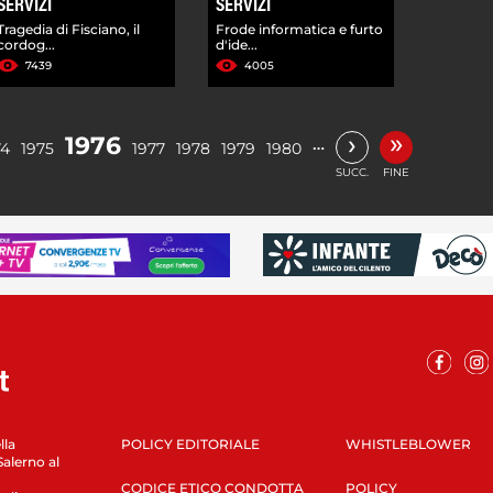
SERVIZI
SERVIZI
Tragedia di Fisciano, il
Frode informatica e furto
cordog...
d'ide...
7439
4005
»
›
1976
…
74
1975
1977
1978
1979
1980
SUCC.
FINE
lla
POLICY EDITORIALE
WHISTLEBLOWER
Salerno al
CODICE ETICO CONDOTTA
POLICY