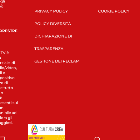
gli
/o
PRIVACY POLICY
COOKIE POLICY
POLICY DIVERSITÀ
ERRESTRE
DICHIARAZIONE DI
TRASPARENZA
LETV è
a
GESTIONE DEI RECLAMI
ziale, di
dio/video,
i e
spositivo
zo di
 e tutto
on
 è
esenti sul
un
nibile ad
ora gli
aggiosi.