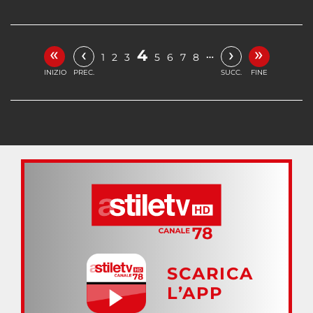
«
»
‹
›
4
…
1
2
3
5
6
7
8
INIZIO
PREC.
SUCC.
FINE
SCARICA
L’APP