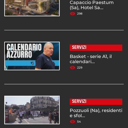
Capaccio Paestum
(Sa), Hotel Sa...
298
SERVIZI
Basket - serie A1, il
calendari...
229
SERVIZI
Pozzuoli (Na), residenti
e sfol...
54