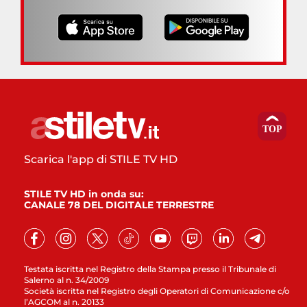
Scarica l'app di STILE TV HD
STILE TV HD in onda su:
CANALE 78 DEL DIGITALE TERRESTRE
Testata iscritta nel Registro della Stampa presso il Tribunale di
Salerno al n. 34/2009
Società iscritta nel Registro degli Operatori di Comunicazione c/o
l’AGCOM al n. 20133