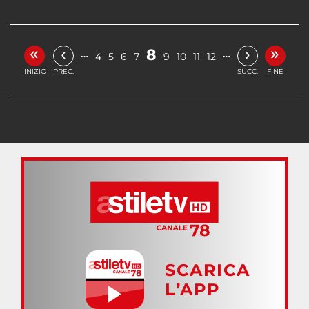
«
»
‹
›
8
…
…
4
5
6
7
9
10
11
12
INIZIO
PREC.
SUCC.
FINE
SCARICA
L’APP