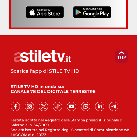
Scarica l'app di STILE TV HD
STILE TV HD in onda su:
CANALE 78 DEL DIGITALE TERRESTRE
Testata iscritta nel Registro della Stampa presso il Tribunale di
Salerno al n. 34/2009
Società iscritta nel Registro degli Operatori di Comunicazione c/o
l’AGCOM al n. 20133