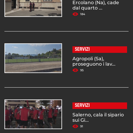
Ercolano (Na), cade
dal quarto ...
184
SERVIZI
Agropoli (Sa),
proseguono i lav...
95
SERVIZI
Salerno, cala il sipario
sui Gi...
91