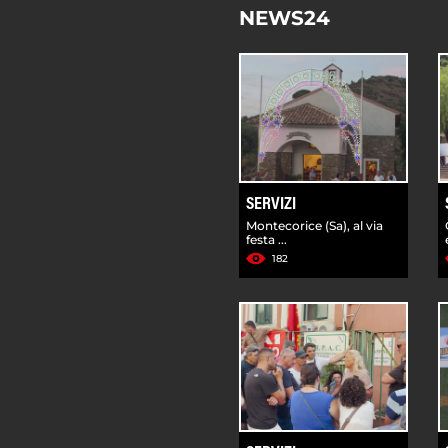
NEWS24
SERVIZI
Montecorice (Sa), al via
festa ...
182