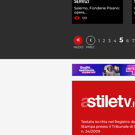
SERVIZI
Salerno, Fonderie Pisano:
opera...
120
«
‹
5
1
2
3
4
6
7
INIZIO
PREC.
Testata iscritta nel Registro de
Stampa presso il Tribunale di 
n. 34/2009