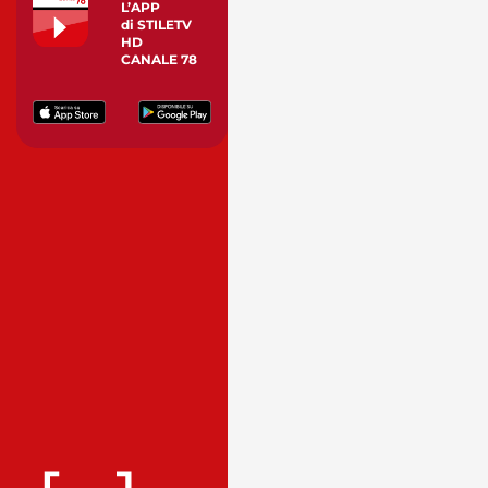
L’APP
di STILETV
HD
CANALE 78