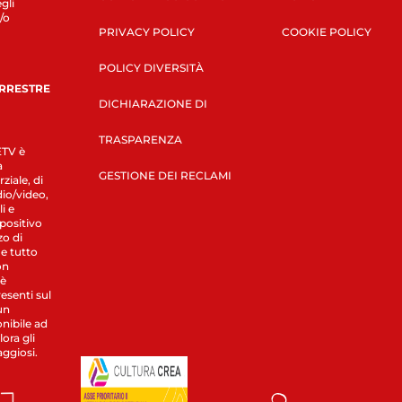
gli
/o
PRIVACY POLICY
COOKIE POLICY
POLICY DIVERSITÀ
ERRESTRE
DICHIARAZIONE DI
TRASPARENZA
LETV è
a
GESTIONE DEI RECLAMI
ziale, di
dio/video,
i e
spositivo
zo di
 e tutto
on
 è
esenti sul
un
nibile ad
ora gli
aggiosi.