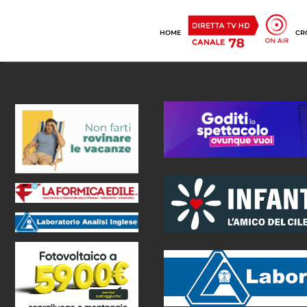
HOME
CR