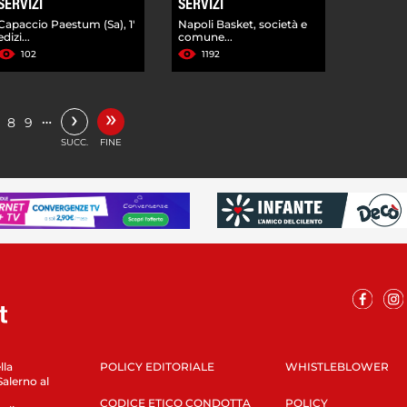
SERVIZI
SERVIZI
Capaccio Paestum (Sa), 1'
Napoli Basket, società e
edizi...
comune...
102
1192
»
›
…
8
9
SUCC.
FINE
lla
POLICY EDITORIALE
WHISTLEBLOWER
Salerno al
CODICE ETICO CONDOTTA
POLICY