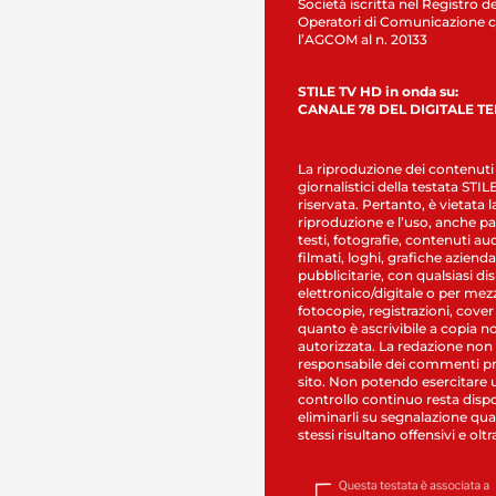
Società iscritta nel Registro de
Operatori di Comunicazione c
l’AGCOM al n. 20133
STILE TV HD in onda su:
CANALE 78 DEL DIGITALE T
La riproduzione dei contenuti
giornalistici della testata STI
riservata. Pertanto, è vietata l
riproduzione e l’uso, anche par
testi, fotografie, contenuti au
filmati, loghi, grafiche aziendal
pubblicitarie, con qualsiasi di
elettronico/digitale o per mez
fotocopie, registrazioni, cover
quanto è ascrivibile a copia n
autorizzata. La redazione non
responsabile dei commenti pr
sito. Non potendo esercitare 
controllo continuo resta dispo
eliminarli su segnalazione qual
stessi risultano offensivi e oltr