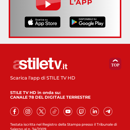
L’APP
Scarica l'app di STILE TV HD
STILE TV HD in onda su:
CANALE 78 DEL DIGITALE TERRESTRE
Testata iscritta nel Registro della Stampa presso il Tribunale di
Salerno al n. 34/2009