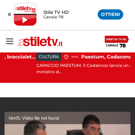
Stile TV HD
OTTIENI
Canale 78
Martina Carbonaro, braccialetto elettronico per i genitori della 14enne uccisa dall'ex
CULTURA
10:54
CAPACCIO PAESTUM. Il Codancos lancia un appello al
ministro d...
html5: Video file not found