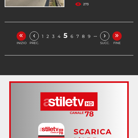
273
«
»
‹
›
5
…
1
2
3
4
6
7
8
9
INIZIO
PREC.
SUCC.
FINE
SCARICA