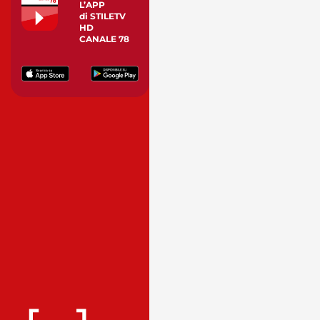
L’APP
di STILETV
HD
CANALE 78