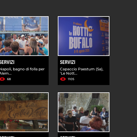
SERVIZI
SERVIZI
Napoli, bagno di folla per
Capaccio Paestum (Sa),
Alem...
'Le Nott...
68
1105