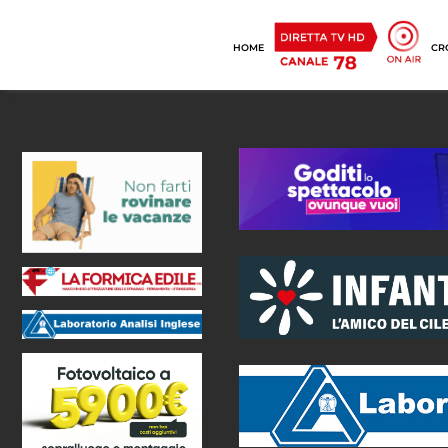
HOME
CR