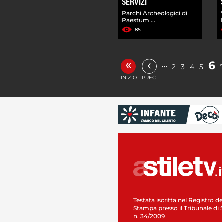
SERVIZI
Parchi Archeologici di
Paestum ...
85
«
‹
6
…
2
3
4
5
INIZIO
PREC.
Testata iscritta nel Registro de
Stampa presso il Tribunale di 
n. 34/2009