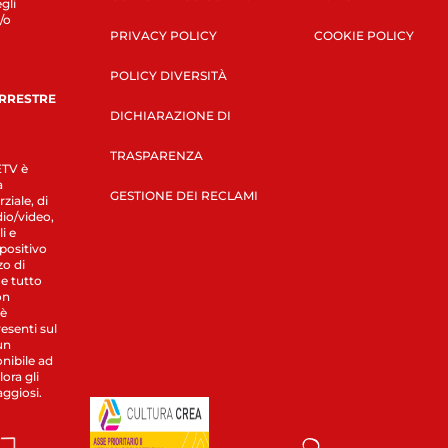
gli
/o
PRIVACY POLICY
COOKIE POLICY
POLICY DIVERSITÀ
ERRESTRE
DICHIARAZIONE DI
TRASPARENZA
LETV è
a
GESTIONE DEI RECLAMI
ziale, di
dio/video,
i e
spositivo
zo di
 e tutto
on
 è
esenti sul
un
nibile ad
ora gli
aggiosi.