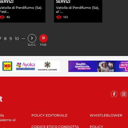
SERVIZI
SERVIZI
Vatolla di Perdifumo (Sa).
Vatolla di Perdifumo (Sa),
Fest...
al '...
82
122
»
›
…
7
8
9
10
SUCC.
FINE
lla
POLICY EDITORIALE
WHISTLEBLOWER
Salerno al
CODICE ETICO CONDOTTA
POLICY