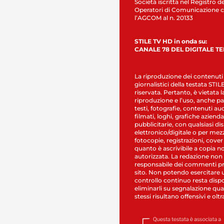
Società iscritta nel Registro de
Operatori di Comunicazione c
l’AGCOM al n. 20133
STILE TV HD in onda su:
CANALE 78 DEL DIGITALE T
La riproduzione dei contenuti
giornalistici della testata STI
riservata. Pertanto, è vietata l
riproduzione e l’uso, anche par
testi, fotografie, contenuti au
filmati, loghi, grafiche aziendal
pubblicitarie, con qualsiasi di
elettronico/digitale o per mez
fotocopie, registrazioni, cover
quanto è ascrivibile a copia n
autorizzata. La redazione non
responsabile dei commenti pr
sito. Non potendo esercitare 
controllo continuo resta dispo
eliminarli su segnalazione qual
stessi risultano offensivi e oltr