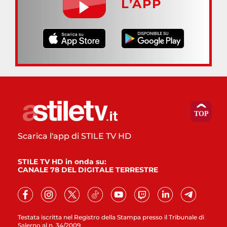
L’APP
Scarica l'app di STILE TV HD
STILE TV HD in onda su:
CANALE 78 DEL DIGITALE TERRESTRE
Testata iscritta nel Registro della Stampa presso il Tribunale di
Salerno al n. 34/2009