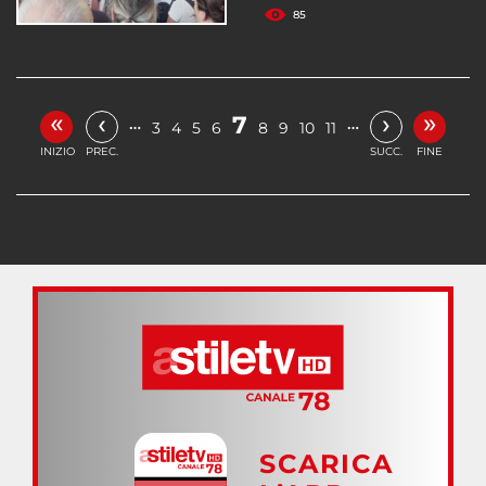
85
«
»
‹
›
7
…
…
3
4
5
6
8
9
10
11
INIZIO
PREC.
SUCC.
FINE
SCARICA