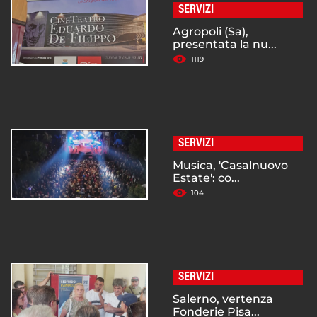
SERVIZI
Agropoli (Sa),
presentata la nu...
1119
SERVIZI
Musica, 'Casalnuovo
Estate': co...
104
SERVIZI
Salerno, vertenza
Fonderie Pisa...