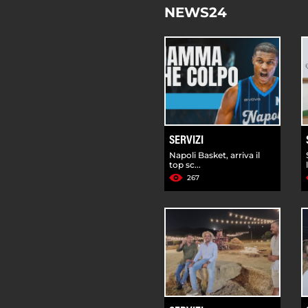
NEWS24
SERVIZI
Napoli Basket, arriva il
top sc...
267