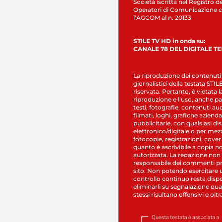
Società iscritta nel Registro de
Operatori di Comunicazione c
l’AGCOM al n. 20133
STILE TV HD in onda su:
CANALE 78 DEL DIGITALE T
La riproduzione dei contenuti
giornalistici della testata STI
riservata. Pertanto, è vietata l
riproduzione e l’uso, anche par
testi, fotografie, contenuti au
filmati, loghi, grafiche aziendal
pubblicitarie, con qualsiasi di
elettronico/digitale o per mez
fotocopie, registrazioni, cover
quanto è ascrivibile a copia n
autorizzata. La redazione non
responsabile dei commenti pr
sito. Non potendo esercitare 
controllo continuo resta dispo
eliminarli su segnalazione qual
stessi risultano offensivi e oltr