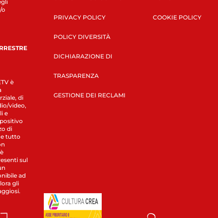
gli
/o
PRIVACY POLICY
COOKIE POLICY
POLICY DIVERSITÀ
ERRESTRE
DICHIARAZIONE DI
TRASPARENZA
LETV è
a
GESTIONE DEI RECLAMI
ziale, di
dio/video,
i e
spositivo
zo di
 e tutto
on
 è
esenti sul
un
nibile ad
ora gli
aggiosi.