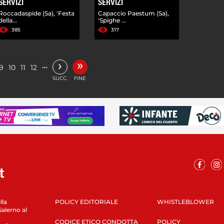
SERVIZI
SERVIZI
Roccadaspide (Sa), 'Festa
Capaccio Paestum (Sa),
della...
'Spighe ...
385
317
»
›
…
9
10
11
12
SUCC.
FINE
lla
POLICY EDITORIALE
WHISTLEBLOWER
Salerno al
CODICE ETICO CONDOTTA
POLICY