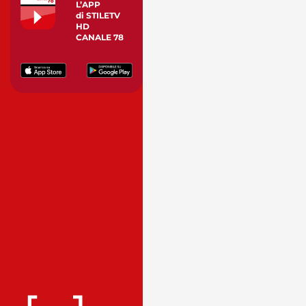
L’APP
di STILETV
HD
CANALE 78