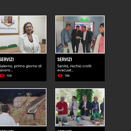
SERVIZI
SERVIZI
Salerno, primo giorno di
Sanità, rischio crolli:
lavoro...
evacuat...
106
196