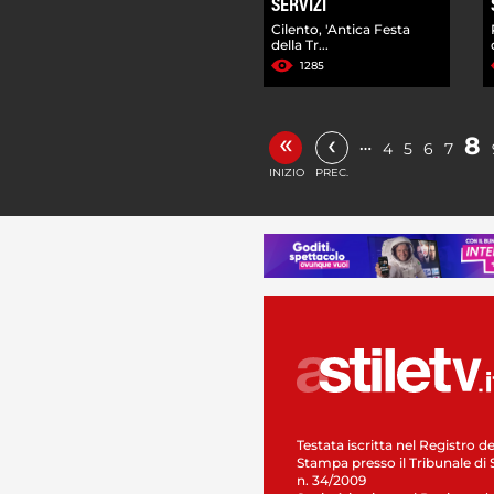
SERVIZI
Cilento, 'Antica Festa
della Tr...
1285
«
‹
8
…
4
5
6
7
INIZIO
PREC.
Testata iscritta nel Registro de
Stampa presso il Tribunale di 
n. 34/2009