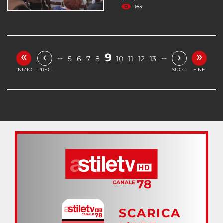
163
«
»
‹
›
9
…
…
5
6
7
8
10
11
12
13
INIZIO
PREC.
SUCC.
FINE
SCARICA