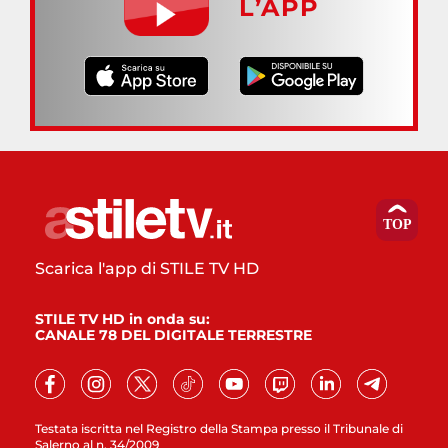
L’APP
Scarica l'app di STILE TV HD
STILE TV HD in onda su:
CANALE 78 DEL DIGITALE TERRESTRE
Testata iscritta nel Registro della Stampa presso il Tribunale di
Salerno al n. 34/2009