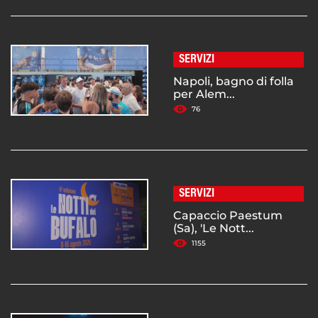
SERVIZI
Napoli, bagno di folla
per Alem...
76
SERVIZI
Capaccio Paestum
(Sa), 'Le Nott...
1155