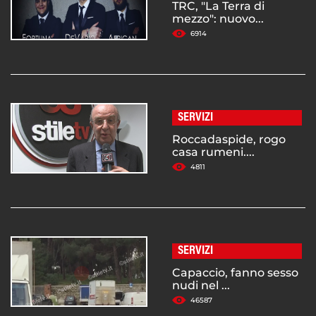
TRC, "La Terra di
mezzo": nuovo...
6914
SERVIZI
Roccadaspide, rogo
casa rumeni....
4811
SERVIZI
Capaccio, fanno sesso
nudi nel ...
46587