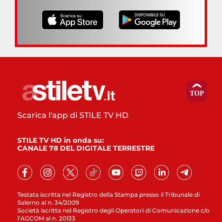
Scarica l'app di STILE TV HD
STILE TV HD in onda su:
CANALE 78 DEL DIGITALE TERRESTRE
Testata iscritta nel Registro della Stampa presso il Tribunale di
Salerno al n. 34/2009
Società iscritta nel Registro degli Operatori di Comunicazione c/o
l’AGCOM al n. 20133