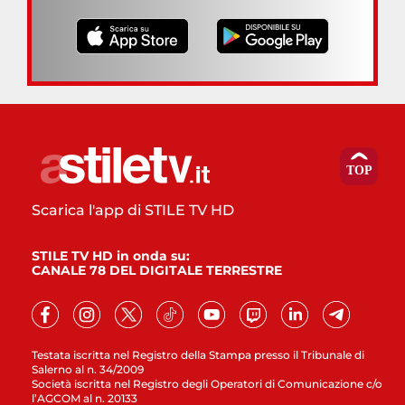
Scarica l'app di STILE TV HD
STILE TV HD in onda su:
CANALE 78 DEL DIGITALE TERRESTRE
Testata iscritta nel Registro della Stampa presso il Tribunale di
Salerno al n. 34/2009
Società iscritta nel Registro degli Operatori di Comunicazione c/o
l’AGCOM al n. 20133