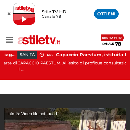
Stile TV HD
OTTIENI
Canale 78
Montecorice, blitz sulle spiagge libere: sequestrati oltre 300 ombrelloni e lettini lasciati sull’arenile
Capaccio Paestum, istituita la Guardia Medica Turistica presso il Psaut di Piazza Santini
SANITÀ
14:20
te di
CAPACCIO PAESTUM. All’esito di proficue consultazioni tra
il ...
html5: Video file not found