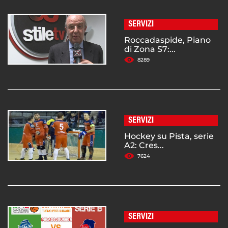
SERVIZI
Roccadaspide, Piano
di Zona S7:...
8289
SERVIZI
Hockey su Pista, serie
A2: Cres...
7624
SERVIZI