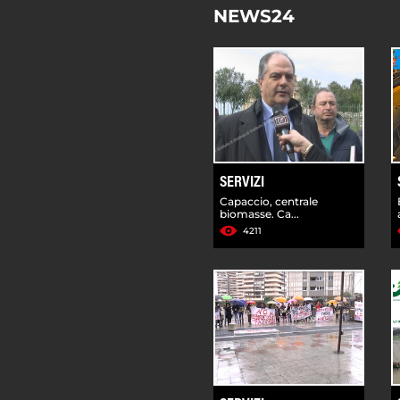
NEWS24
SERVIZI
Capaccio, centrale
biomasse. Ca...
4211