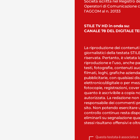
Società iscritta nel Registro de
Operatori di Comunicazione c
l’AGCOM al n. 20133
STILE TV HD in onda su:
CANALE 78 DEL DIGITALE T
La riproduzione dei contenuti
giornalistici della testata STI
riservata. Pertanto, è vietata l
riproduzione e l’uso, anche par
testi, fotografie, contenuti au
filmati, loghi, grafiche aziendal
pubblicitarie, con qualsiasi di
elettronico/digitale o per mez
fotocopie, registrazioni, cover
quanto è ascrivibile a copia n
autorizzata. La redazione non
responsabile dei commenti pr
sito. Non potendo esercitare 
controllo continuo resta dispo
eliminarli su segnalazione qual
stessi risultano offensivi e oltr