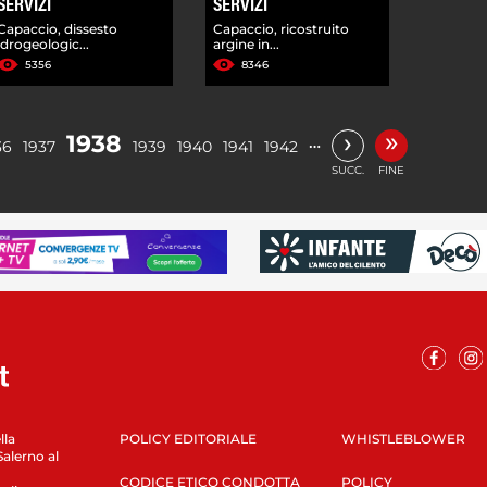
SERVIZI
SERVIZI
Capaccio, dissesto
Capaccio, ricostruito
idrogeologic...
argine in...
5356
8346
»
›
1938
…
36
1937
1939
1940
1941
1942
SUCC.
FINE
lla
POLICY EDITORIALE
WHISTLEBLOWER
Salerno al
CODICE ETICO CONDOTTA
POLICY