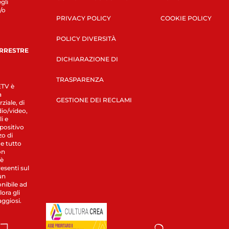
gli
/o
PRIVACY POLICY
COOKIE POLICY
POLICY DIVERSITÀ
ERRESTRE
DICHIARAZIONE DI
TRASPARENZA
LETV è
a
GESTIONE DEI RECLAMI
ziale, di
dio/video,
i e
spositivo
zo di
 e tutto
on
 è
esenti sul
un
nibile ad
ora gli
aggiosi.