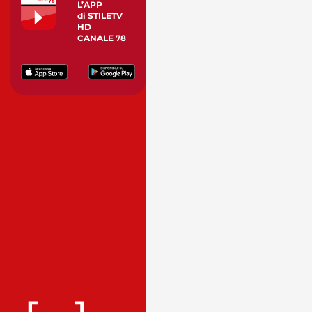
L’APP
di STILETV
HD
CANALE 78