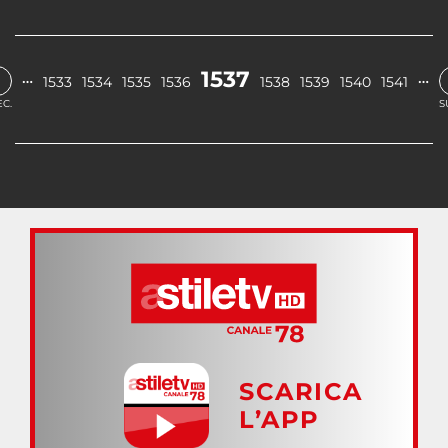
‹
1537
…
…
1533
1534
1535
1536
1538
1539
1540
1541
C.
S
SCARICA
L’APP