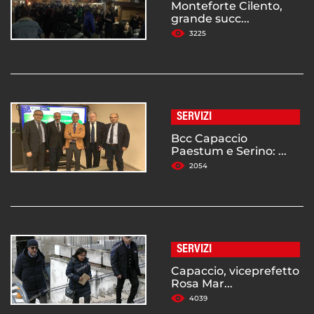
Monteforte Cilento,
grande succ...
3225
SERVIZI
Bcc Capaccio
Paestum e Serino: ...
2054
SERVIZI
Capaccio, viceprefetto
Rosa Mar...
4039