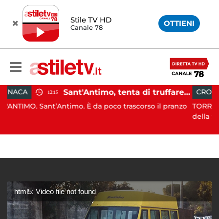
Stile TV HD
OTTIENI
Canale 78
Sant'Antimo, tenta di truffare anziana: 16enne denunciato dai carabinieri
CRONACA
14:17
timo. È da poco trascorso il pranzo
TORRE ANNUNZIATA. In dat
della S...
html5: Video file not found