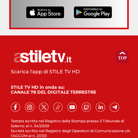
Scarica l'app di STILE TV HD
STILE TV HD in onda su:
CANALE 78 DEL DIGITALE TERRESTRE
Testata iscritta nel Registro della Stampa presso il Tribunale di
Salerno al n. 34/2009
Società iscritta nel Registro degli Operatori di Comunicazione c/o
l’AGCOM al n. 20133