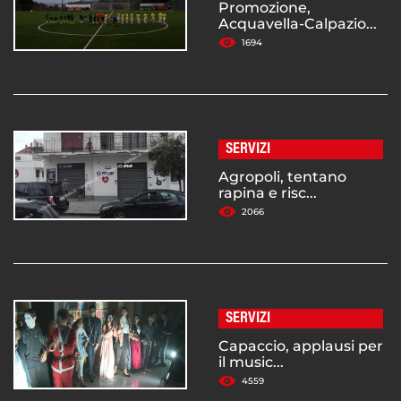
Promozione,
Acquavella-Calpazio...
1694
SERVIZI
Agropoli, tentano
rapina e risc...
2066
SERVIZI
Capaccio, applausi per
il music...
4559