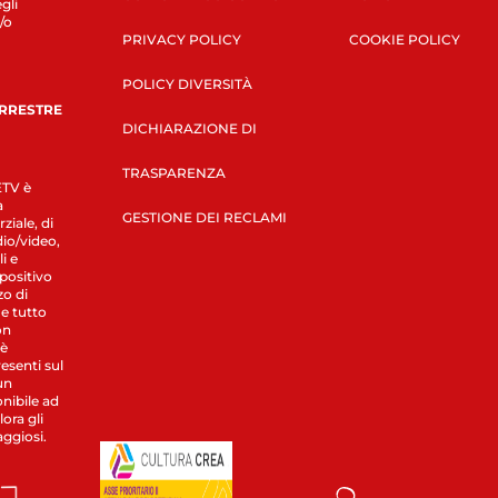
gli
/o
PRIVACY POLICY
COOKIE POLICY
POLICY DIVERSITÀ
ERRESTRE
DICHIARAZIONE DI
TRASPARENZA
LETV è
a
GESTIONE DEI RECLAMI
ziale, di
dio/video,
i e
spositivo
zo di
 e tutto
on
 è
esenti sul
un
nibile ad
ora gli
aggiosi.