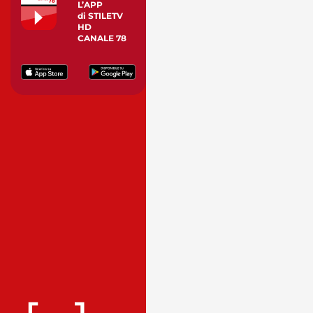
L’APP
di STILETV
HD
CANALE 78