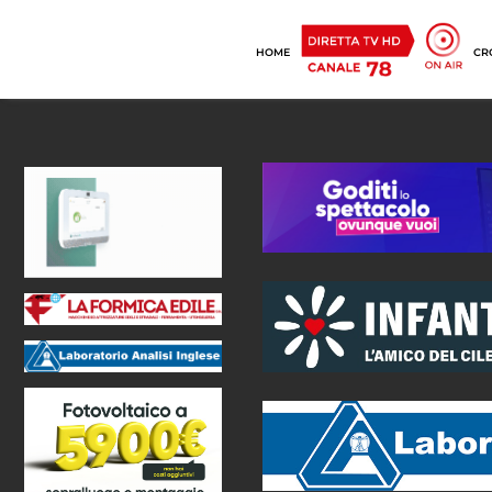
HOME
CR