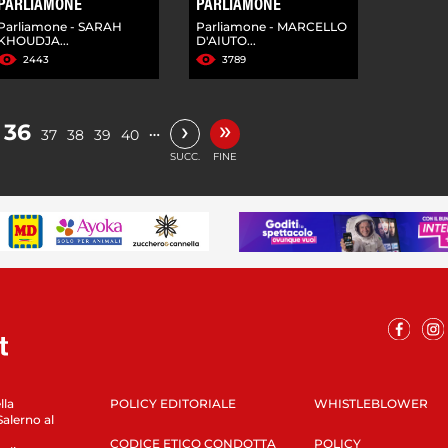
PARLIAMONE
PARLIAMONE
Parliamone - SARAH
Parliamone - MARCELLO
KHOUDJA...
D'AIUTO...
2443
3789
»
›
36
…
37
38
39
40
SUCC.
FINE
lla
POLICY EDITORIALE
WHISTLEBLOWER
Salerno al
CODICE ETICO CONDOTTA
POLICY