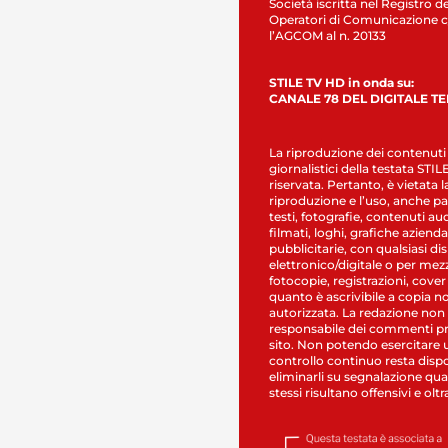
Società iscritta nel Registro de
Operatori di Comunicazione c
l’AGCOM al n. 20133
STILE TV HD in onda su:
CANALE 78 DEL DIGITALE T
La riproduzione dei contenuti
giornalistici della testata STI
riservata. Pertanto, è vietata l
riproduzione e l’uso, anche par
testi, fotografie, contenuti au
filmati, loghi, grafiche aziendal
pubblicitarie, con qualsiasi di
elettronico/digitale o per mez
fotocopie, registrazioni, cover
quanto è ascrivibile a copia n
autorizzata. La redazione non
responsabile dei commenti pr
sito. Non potendo esercitare 
controllo continuo resta dispo
eliminarli su segnalazione qual
stessi risultano offensivi e oltr