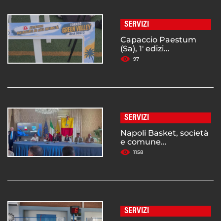
SERVIZI
Capaccio Paestum
(Sa), 1' edizi...
97
SERVIZI
Napoli Basket, società
e comune...
1158
SERVIZI