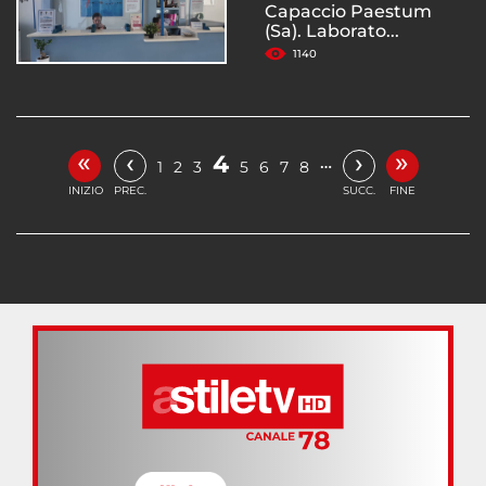
Capaccio Paestum
(Sa). Laborato...
1140
«
»
‹
›
4
…
1
2
3
5
6
7
8
INIZIO
PREC.
SUCC.
FINE