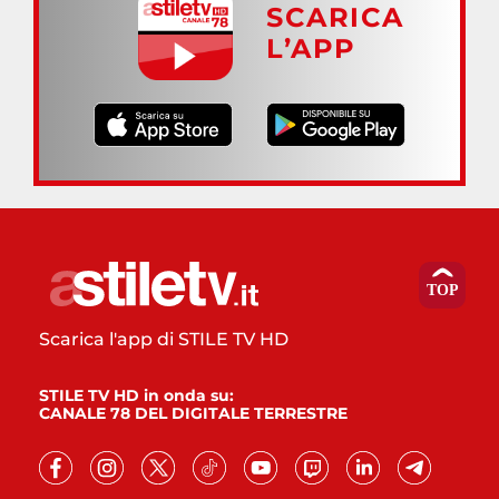
SCARICA
L’APP
Scarica l'app di STILE TV HD
STILE TV HD in onda su:
CANALE 78 DEL DIGITALE TERRESTRE