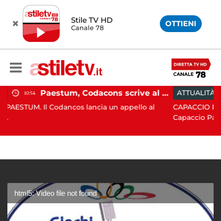
Stile TV HD
OTTIENI
Canale 78
Paestum, Codacons scrive al ministro Giuli: "Rilanciare scavi dell'Anfiteatro nell'area archeologica"
ATTUALITÀ
15:05
ancos lancia un appello al
CAPACCIO PAESTUM. Incisiva 
Capaccio Paes...
html5: Video file not found