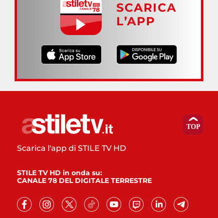
SCARICA
L’APP
Scarica l'app di STILE TV HD
STILE TV HD in onda su:
CANALE 78 DEL DIGITALE TERRESTRE