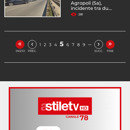
Agropoli (Sa),
incidente tra du...
281
«
»
‹
›
5
…
1
2
3
4
6
7
8
9
INIZIO
PREC.
SUCC.
FINE