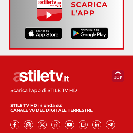
SCARICA
L’APP
Scarica l'app di STILE TV HD
STILE TV HD in onda su:
CANALE 78 DEL DIGITALE TERRESTRE