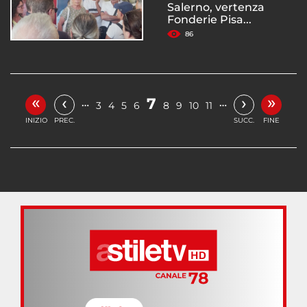
Salerno, vertenza
Fonderie Pisa...
86
«
»
‹
›
7
…
…
3
4
5
6
8
9
10
11
INIZIO
PREC.
SUCC.
FINE