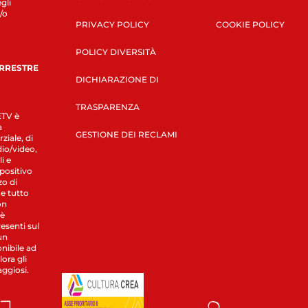
gli
/o
PRIVACY POLICY
COOKIE POLICY
POLICY DIVERSITÀ
ERRESTRE
DICHIARAZIONE DI
TRASPARENZA
LETV è
a
GESTIONE DEI RECLAMI
ziale, di
dio/video,
i e
spositivo
zo di
 e tutto
on
 è
esenti sul
un
nibile ad
ora gli
aggiosi.