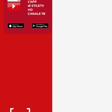
L’APP
di STILETV
HD
CANALE 78