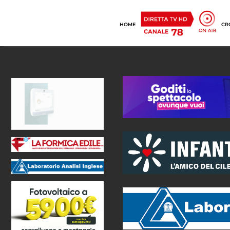
HOME
CR