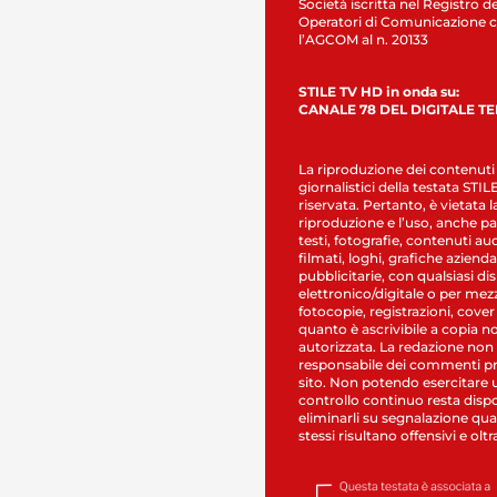
Società iscritta nel Registro de
Operatori di Comunicazione c
l’AGCOM al n. 20133
STILE TV HD in onda su:
CANALE 78 DEL DIGITALE T
La riproduzione dei contenuti
giornalistici della testata STI
riservata. Pertanto, è vietata l
riproduzione e l’uso, anche par
testi, fotografie, contenuti au
filmati, loghi, grafiche aziendal
pubblicitarie, con qualsiasi di
elettronico/digitale o per mez
fotocopie, registrazioni, cover
quanto è ascrivibile a copia n
autorizzata. La redazione non
responsabile dei commenti pr
sito. Non potendo esercitare 
controllo continuo resta dispo
eliminarli su segnalazione qual
stessi risultano offensivi e oltr