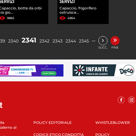
SERVIZI
SERVIZI
Capaccio, botte da orbi
Capaccio, frigorifero
tra gio...
ostruisce...
9865
4864
»
›
2341
…
339
2340
2342
2343
2344
2345
SUCC.
FINE
lla
POLICY EDITORIALE
WHISTLEBLOWER
Salerno al
CODICE ETICO CONDOTTA
POLICY