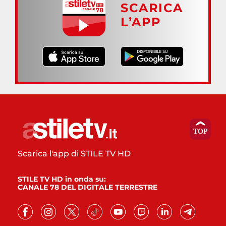
SCARICA
L’APP
Scarica l'app di STILE TV HD
STILE TV HD in onda su:
CANALE 78 DEL DIGITALE TERRESTRE