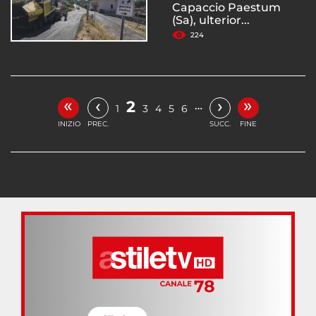
Capaccio Paestum
(Sa), ulterior...
224
«
»
‹
›
2
…
1
3
4
5
6
INIZIO
PREC.
SUCC.
FINE