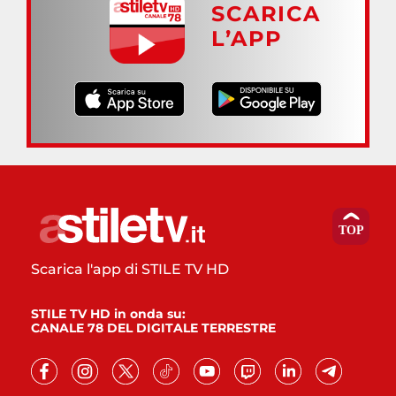
SCARICA
L’APP
Scarica l'app di STILE TV HD
STILE TV HD in onda su:
CANALE 78 DEL DIGITALE TERRESTRE